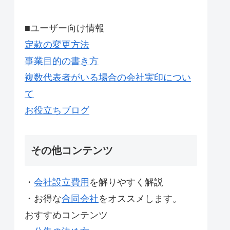
■ユーザー向け情報
定款の変更方法
事業目的の書き方
複数代表者がいる場合の会社実印につい
て
お役立ちブログ
その他コンテンツ
・
会社設立費用
を解りやすく解説
・お得な
合同会社
をオススメします。
おすすめコンテンツ