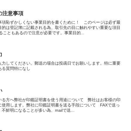
の注意事項
事項恥ずかしくない事業目的を書くために！ このページは必ず最
目的は登記簿に記載される為、取引先の目に触れやすい重要な項目
ることもあるので注意が必要です。事業目的...
力
入力してください。郵送の場合は投函日でお願いします。特に重要
ある質問特になし
い
いる方へ弊社が印鑑証明書を使う用途について 弊社はお客様の印
に使用します。弊社に印鑑証明書を送る手段について FAXで送っ
鮮明になることが多い為、mailで送...