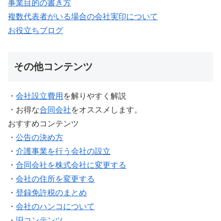
事業目的の書き方
複数代表者がいる場合の会社実印について
お役立ちブログ
その他コンテンツ
・
会社設立費用
を解りやすく解説
・お得な
合同会社
をオススメします。
おすすめコンテンツ
・
公告の決め方
・
介護事業を行う会社の設立
・
合同会社を株式会社に変更する
・
会社の住所を変更する
・
登録免許税のまとめ
・
会社のハンコについて
・
旧コンテンツ