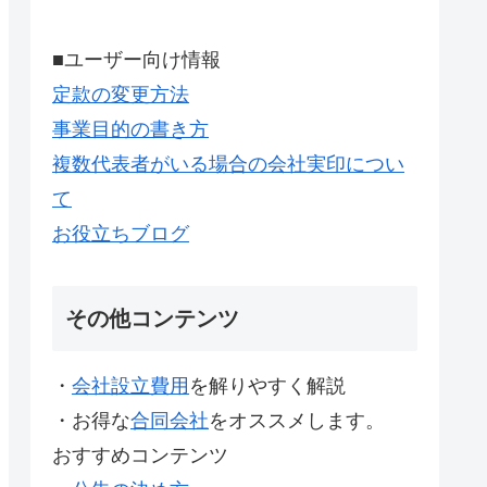
■ユーザー向け情報
定款の変更方法
事業目的の書き方
複数代表者がいる場合の会社実印につい
て
お役立ちブログ
その他コンテンツ
・
会社設立費用
を解りやすく解説
・お得な
合同会社
をオススメします。
おすすめコンテンツ