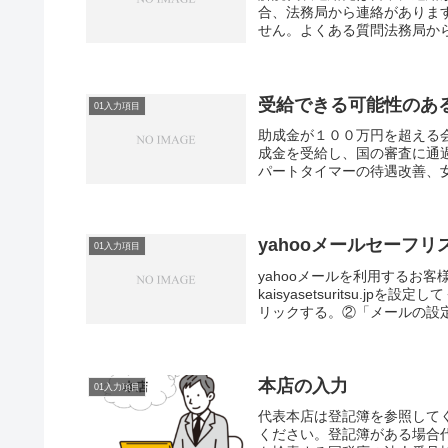
合、法務局から連絡がありま
せん。よくある質問法務局から
受給できる可能性のある
01入力項目
助成金が１００万円を超える会
成金を受給し、国の審査に通
パートタイマーの待遇改善、女
yahooメールセーフ
01入力項目
yahooメールを利用するお
kaisyasetsuritsu.
リックする。②「メールの設定
本店の入力
01入力項目
代表本店は登記簿を参照して
ください。登記簿がある場合