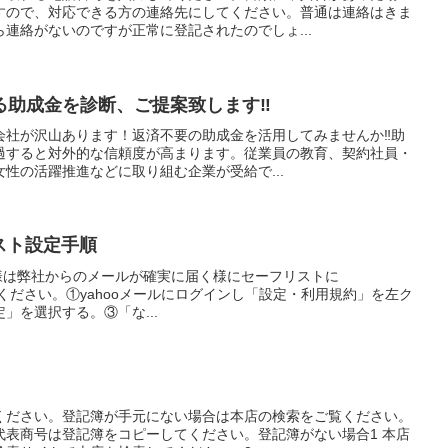
すので、対応できる方の連絡先にしてください。普通は連絡はきま
連絡がないのですが正常に登記されたのでしょ...
助成金を診断、ご提案致します‼️
社が沢山あります！返済不要の助成金を活用してみませんか‼️助
過すると対外的な信頼度が高まります。従業員の教育、契約社員・
性の活躍推進などに取り組む企業が受給で...
リスト設定手順
客様は弊社からのメールが確実に届く様にセーフリストに
jpを設定してください。①yahooメールにログインし「設定・利用規約」を左ク
」を選択する。③「な...
ください。登記簿が手元にない場合は本店の検索をご覧ください。
代表商号は登記簿をコピーしてください。登記簿がない場合1 本店